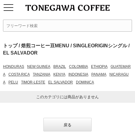
トップ
/
焙煎コーヒー豆MENU
/
SINGLEORIGINシングル
/
EL SALVADOR
HONDURAS
NEW GUINEA
BRAZIL
COLOMBIA
ETHIOPIA
GUATEMAR
A
COSTA RICA
TANZANIA
KENYA
INDONESIA
PANAMA
NICARAGU
A
PELU
TIMOR-LESTE
EL SALVADOR
DOMINICA
このカテゴリには商品がありません
戻る