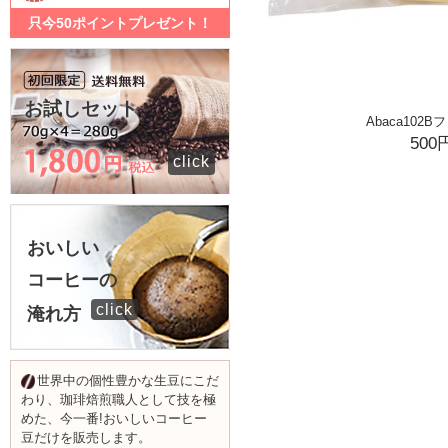
只今50ポイントプレゼント！
お試しセット
Abaca102
500
click
おいしい
コーヒーの
click
淹れ方
世界中の個性豊かな生豆にこだ
わり、珈琲焙煎職人として技を極
めた、今一番!おいしいコーヒー
豆だけを販売します。