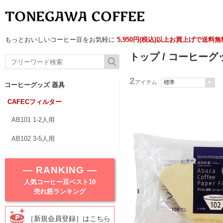
もっとおいしいコーヒー豆をお気軽に
5,950円(税込)以上お買上げで送料
トップ
/
コーヒーグ
2
アイテム
コーヒーグッズ 器具
CAFECフィルター
AB101 1-2人用
AB102 3-5人用
― RANKING ―
人気コーヒー豆ベスト10
売れ筋ランキング
［新規会員登録］はこちら