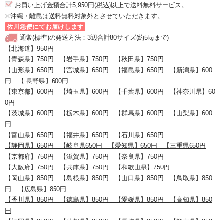
お買い上げ金額合計5,950円(税込)以上で送料無料サービス。
※沖縄・離島は送料無料対象外とさせていただきます。
佐川急便にてお届けします
通常(標準)の発送方法：3辺合計80サイズ(約5㎏まで)
【北海道】950円
【青森県】750円 【岩手県】750円 【秋田県】750円
【山形県】650円 【宮城県】650円 【福島県】650円 【新潟県】600
円 【 長野県】600円
【東京都】600円 【埼玉県】600円 【千葉県】600円 【神奈川県】60
0円
【茨城県】600円 【栃木県】600円 【群馬県】600円 【山梨県】600
円
【富山県】650円 【福井県】650円 【石川県】650円
【静岡県】650円 【岐阜県650円 【愛知県】650円 【三重県650円
【京都府】750円 【滋賀県】750円 【奈良県】750円
【大阪府】750円 【兵庫県】750円 【和歌山県】750円
【岡山県】850円 【島根県】850円 【山口県】850円 【鳥取県】850
円 【広島県】850円
【香川県】850円 【徳島県】850円 【愛媛県】850円 【高知県】850
円