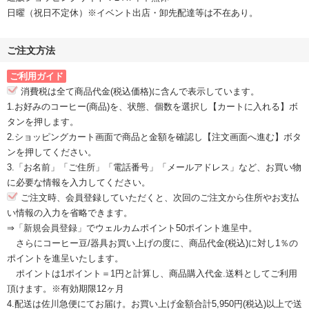
日曜（祝日不定休）※イベント出店・卸先配達等は不在あり。
ご注文方法
ご利用ガイド
消費税は全て商品代金(税込価格)に含んで表示しています。
1.お好みのコーヒー(商品)を、状態、個数を選択し【カートに入れる】ボ
タンを押します。
2.ショッピングカート画面で商品と金額を確認し【注文画面へ進む】ボタ
ンを押してください。
3.「お名前」「ご住所」「電話番号」「メールアドレス」など、お買い物
に必要な情報を入力してください。
ご注文時、会員登録していただくと、次回のご注文から住所やお支払
い情報の入力を省略できます。
⇒「新規会員登録」
でウェルカムポイント50ポイント進呈中。
さらにコーヒー豆/器具お買い上げの度に、商品代金(税込)に対し1％の
ポイントを進呈いたします。
ポイントは1ポイント＝1円と計算し、商品購入代金.送料としてご利用
頂けます。※有効期限12ヶ月
4.配送は佐川急便にてお届け。お買い上げ金額合計5,950円(税込)以上で送