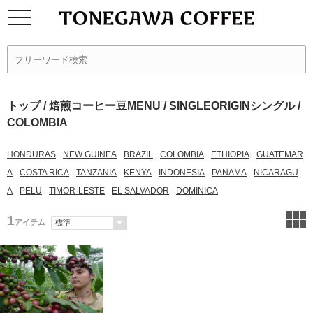
トップ
/
焙煎コーヒー豆MENU
/
SINGLEORIGINシングル
/
COLOMBIA
HONDURAS
NEW GUINEA
BRAZIL
COLOMBIA
ETHIOPIA
GUATEMAR
A
COSTA RICA
TANZANIA
KENYA
INDONESIA
PANAMA
NICARAGU
A
PELU
TIMOR-LESTE
EL SALVADOR
DOMINICA
1
アイテム