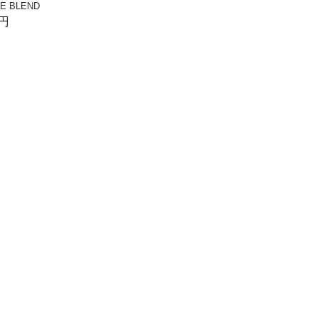
CE BLEND
0円