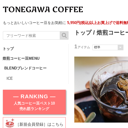
もっとおいしいコーヒー豆をお気軽に
5,950円(税込)以上お買上げで送料
トップ
/
焙煎コーヒー
1
アイテム
トップ
焙煎コーヒー豆MENU
BLENDブレンドコーヒー
ICE
― RANKING ―
人気コーヒー豆ベスト10
売れ筋ランキング
［新規会員登録］はこちら