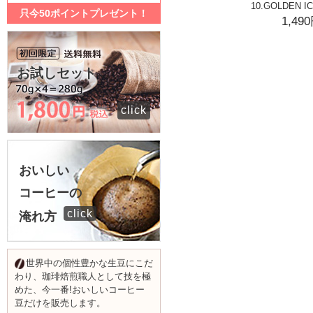
10.GOLDEN I
只今50ポイントプレゼント！
1,49
お試しセット
click
おいしい
コーヒーの
click
淹れ方
世界中の個性豊かな生豆にこだ
わり、珈琲焙煎職人として技を極
めた、今一番!おいしいコーヒー
豆だけを販売します。