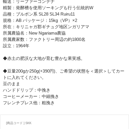
輸送：リーファーコンテナ
精製：発酵槽を使用ソーキングも行う伝統的W
品種：ブルボン系 SL28 SL34 Ruiru11
規格：AB パッケージ：15kg（VP）×2
所在：キリニャガ郡ギチュグ地区ンガリアマ
所属農協名：New Ngariama農協
所属農家数：ファクトリー周辺の約1800名
設立：1964年
◆赤土の肥沃な大地が育む豊かな果実感。
◆豆量200gか250g(+390円)、ご希望の状態を＜選択＞してカー
トに入れてください。
豆のまま
ハンドドリップ：中挽き
コーヒーメーカー：中細挽き
フレンチプレス他：粗挽き
[商品コード ] SKK