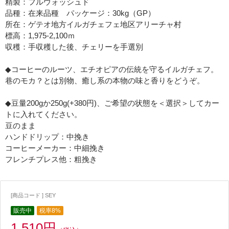
精製：フルウォッシュド
品種：在来品種 パッケージ：30kg（GP）
所在：ゲテオ地方イルガチェフェ地区アリーチャ村
標高：1,975-2,100ｍ
収穫：手収穫した後、チェリーを手選別
◆コーヒーのルーツ、エチオピアの伝統を守るイルガチェフ。
巷のモカ？とは別物、癒し系の本物の味と香りをどうぞ。
◆豆量200gか250g(+380円)、ご希望の状態を＜選択＞してカー
トに入れてください。
豆のまま
ハンドドリップ：中挽き
コーヒーメーカー：中細挽き
フレンチプレス他：粗挽き
[商品コード ] SEY
販売中
税率8%
1,510円