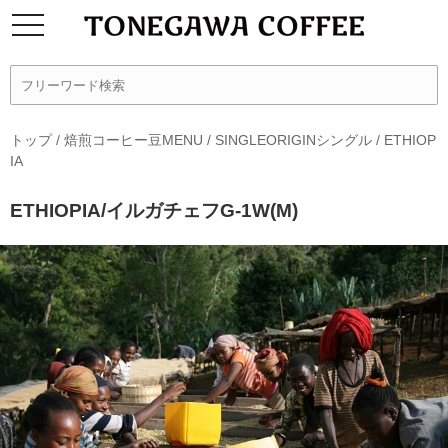
トップ
/
焙煎コーヒー豆MENU
/
SINGLEORIGINシングル
/
ETHIOP
IA
ETHIOPIA/イルガチェフG-1W(M)